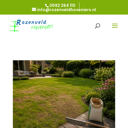
0592 264 110
info@rozenveldhoveniers.nl