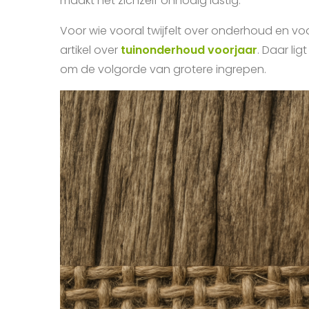
maakt het zichzelf onnodig lastig.
Voor wie vooral twijfelt over onderhoud en voo
artikel over
tuinonderhoud voorjaar
. Daar lig
om de volgorde van grotere ingrepen.