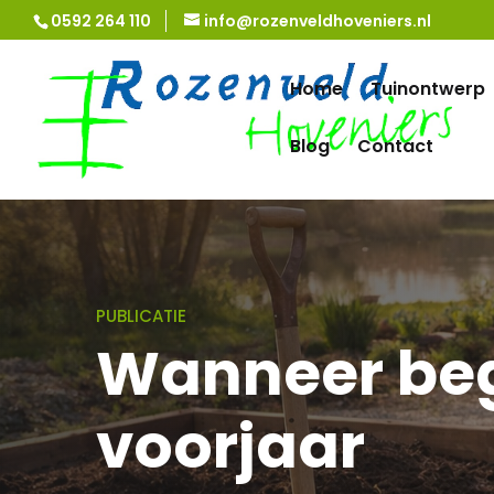
0592 264 110
info@rozenveldhoveniers.nl
Home
Tuinontwerp
Blog
Contact
PUBLICATIE
Wanneer begi
voorjaar