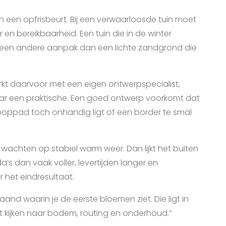
an een opfrisbeurt. Bij een verwaarloosde tuin moet
 en bereikbaarheid. Een tuin die in de winter
om een andere aanpak dan een lichte zandgrond die
rkt daarvoor met een eigen ontwerpspecialist,
maar een praktische. Een goed ontwerp voorkomt dat
ooppad toch onhandig ligt of een border te smal
achten op stabiel warm weer. Dan lijkt het buiten
a’s dan vaak voller, levertijden langer en
 het eindresultaat.
aand waarin je de eerste bloemen ziet. Die ligt in
t kijken naar bodem, routing en onderhoud.”