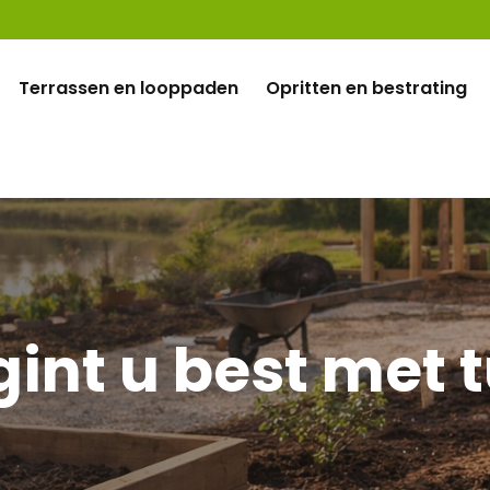
Terrassen en looppaden
Opritten en bestrating
nt u best met t