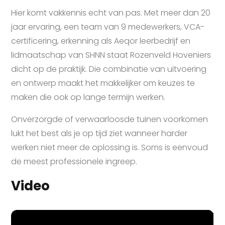
Hier komt vakkennis echt van pas. Met meer dan 20
jaar ervaring, een team van 9 medewerkers, VCA-
certificering, erkenning als Aeqor leerbedrijf en
lidmaatschap van SHNN staat Rozenveld Hoveniers
dicht op de praktijk. Die combinatie van uitvoering
en ontwerp maakt het makkelijker om keuzes te
maken die ook op lange termijn werken.
Onverzorgde of verwaarloosde tuinen voorkomen
lukt het best als je op tijd ziet wanneer harder
werken niet meer de oplossing is. Soms is eenvoud
de meest professionele ingreep.
Video