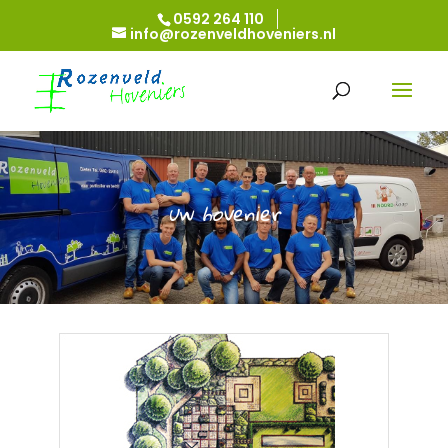
0592 264 110
info@rozenveldhoveniers.nl
uw hovenier