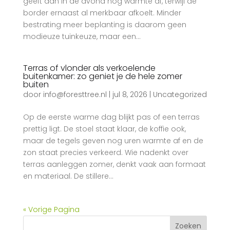
geeft dan in de avond nog warmte af, terwijl de
border ernaast al merkbaar afkoelt. Minder
bestrating meer beplanting is daarom geen
modieuze tuinkeuze, maar een...
Terras of vlonder als verkoelende
buitenkamer: zo geniet je de hele zomer
buiten
door
info@foresttree.nl
|
jul 8, 2026
|
Uncategorized
Op de eerste warme dag blijkt pas of een terras
prettig ligt. De stoel staat klaar, de koffie ook,
maar de tegels geven nog uren warmte af en de
zon staat precies verkeerd. Wie nadenkt over
terras aanleggen zomer, denkt vaak aan formaat
en materiaal. De stillere...
« Vorige Pagina