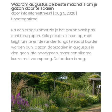
Waarom augustus de beste maand is om je
gazon door te zaaien
door
info@foresttree.nl
|
aug 5, 2026
|
Uncategorized
Na een droge zomer zie je het gazon vaak pas
echt teruglopen. Kale plekken lichten op, mos
krijgt ruimte en de randen langs terras of border
worden dun. Gazon doorzaaien in augustus is
dan geen late noodgreep, maar een slimme
keuze met voorsprong. De bodem is nog...