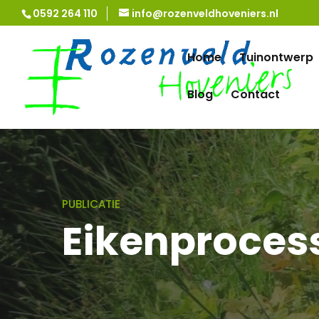
0592 264 110
info@rozenveldhoveniers.nl
Home
Tuinontwerp
Blog
Contact
PUBLICATIE
Eikenproces