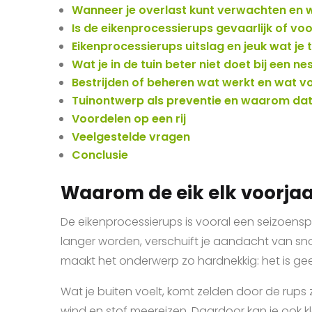
Wanneer je overlast kunt verwachten en 
Is de eikenprocessierups gevaarlijk of vo
Eikenprocessierups uitslag en jeuk wat je 
Wat je in de tuin beter niet doet bij een ne
Bestrijden of beheren wat werkt en wat v
Tuinontwerp als preventie en waarom da
Voordelen op een rij
Veelgestelde vragen
Conclusie
Waarom de eik elk voorjaa
De eikenprocessierups is vooral een seizoensp
langer worden, verschuift je aandacht van sn
maakt het onderwerp zo hardnekkig: het is ge
Wat je buiten voelt, komt zelden door de rups z
wind en stof meereizen. Daardoor kan je ook k