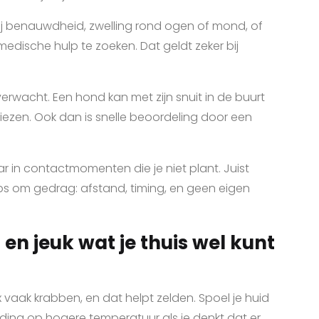
n. Bij benauwdheid, zwelling rond ogen of mond, of
medische hulp te zoeken. Dat geldt zeker bij
erwacht. Een hond kan met zijn snuit in de buurt
iezen. Ook dan is snelle beoordeling door een
maar in contactmomenten die je niet plant. Juist
 om gedrag: afstand, timing, en geen eigen
en jeuk wat je thuis wel kunt
ex vaak krabben, en dat helpt zelden. Spoel je huid
ding op hogere temperatuur als je denkt dat er