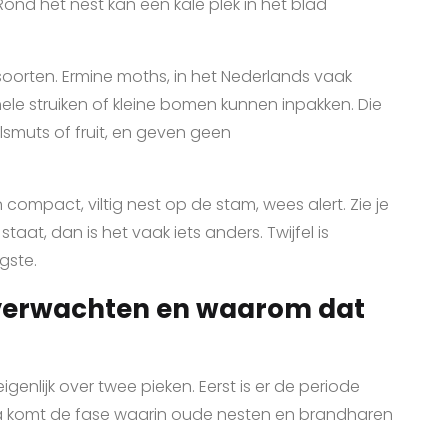
 Rond het nest kan een kale plek in het blad
soorten. Ermine moths, in het Nederlands vaak
e struiken of kleine bomen kunnen inpakken. Die
smuts of fruit, en geven geen
n compact, viltig nest op de stam, wees alert. Zie je
staat, dan is het vaak iets anders. Twijfel is
gste.
 verwachten en waarom dat
enlijk over twee pieken. Eerst is er de periode
na komt de fase waarin oude nesten en brandharen