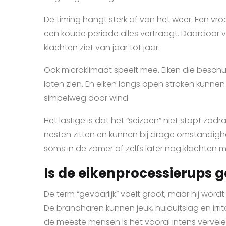
De timing hangt sterk af van het weer. Een vroe
een koude periode alles vertraagt. Daardoor
klachten ziet van jaar tot jaar.
Ook microklimaat speelt mee. Eiken die beschu
laten zien. En eiken langs open stroken kunne
simpelweg door wind.
Het lastige is dat het “seizoen” niet stopt zod
nesten zitten en kunnen bij droge omstandig
soms in de zomer of zelfs later nog klachten 
Is de eikenprocessierups g
De term “gevaarlijk” voelt groot, maar hij word
De brandharen kunnen jeuk, huiduitslag en irr
de meeste mensen is het vooral intens vervelend