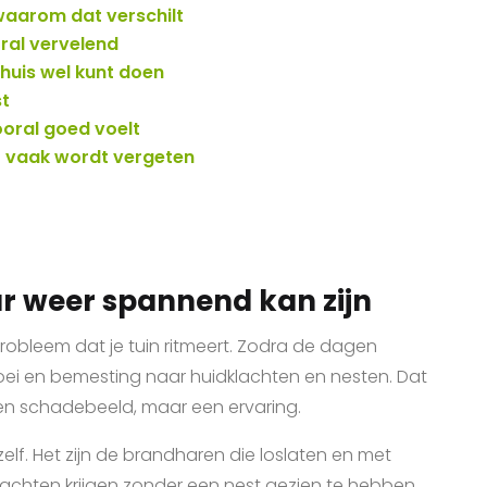
waarom dat verschilt
oral vervelend
thuis wel kunt doen
st
ooral goed voelt
t vaak wordt vergeten
r weer spannend kan zijn
robleem dat je tuin ritmeert. Zodra de dagen
oei en bemesting naar huidklachten en nesten. Dat
en schadebeeld, maar een ervaring.
elf. Het zijn de brandharen die loslaten en met
lachten krijgen zonder een nest gezien te hebben.