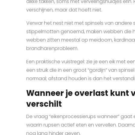
dikke takken, soms met vervellingshuidjes erin.
verschijnen, maar dat hoeft niet.
Verwar het nest niet met spinsels van andere 
stippelmotten genoemd, maken webben die hel
webben zitten meestal op meidoorn, kardinaal
brandharenprobleem.
Een praktische vuistregel: zie je een eik met ee
een struik die in een groot “gordijn” van spinsel 
normaal; afstand houden is dan het verstandi
Wanneer je overlast kunt
verschilt
De vraag “eikenprocessierups wanneer” gaat eig
waarin rupsen actief eten en vervellen. Daar
nog lang hinder geven.