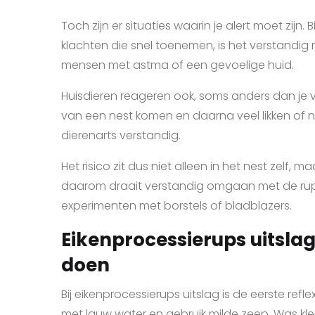
Toch zijn er situaties waarin je alert moet zij
klachten die snel toenemen, is het verstandig 
mensen met astma of een gevoelige huid.
Huisdieren reageren ook, soms anders dan je v
van een nest komen en daarna veel likken of n
dierenarts verstandig.
Het risico zit dus niet alleen in het nest zelf, 
daarom draait verstandig omgaan met de rups
experimenten met borstels of bladblazers.
Eikenprocessierups uitslag 
doen
Bij eikenprocessierups uitslag is de eerste refl
met lauw water en gebruik milde zeep. Was kle